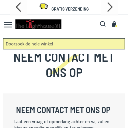
Ga
GRATIS VERZENDING
naar
de
Zoek
Wink
inhoud
NEEM CONTACT MET
ONS OP
NEEM CONTACT MET ONS OP
Laat een vraag of opmerking achter en wij zullen