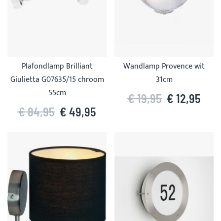
Plafondlamp Brilliant
Wandlamp Provence wit
Giulietta G07635/15 chroom
31cm
55cm
€ 19,95
€ 12,95
€ 84,95
€ 49,95