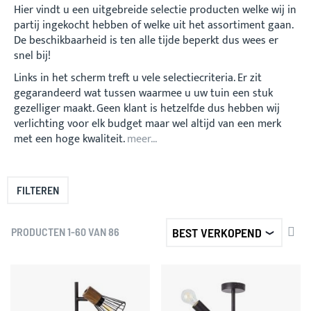
Hier vindt u een uitgebreide selectie producten welke wij in
partij ingekocht hebben of welke uit het assortiment gaan.
De beschikbaarheid is ten alle tijde beperkt dus wees er
snel bij!
Links in het scherm treft u vele selectiecriteria. Er zit
gegarandeerd wat tussen waarmee u uw tuin een stuk
gezelliger maakt. Geen klant is hetzelfde dus hebben wij
verlichting voor elk budget maar wel altijd van een merk
met een hoge kwaliteit.
meer...
FILTEREN
VA
PRODUCTEN
1
-
60
VAN
86
LA
NA
HO
SO