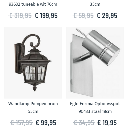
93632 tuneable wit 76cm
35cm
€ 319,95
€ 199,95
€ 59,95
€ 29,95
Wandlamp Pompeii bruin
Eglo Formia Opbouwspot
55cm
90433 staal 18cm
€ 157,95
€ 99,95
€ 34,95
€ 19,95