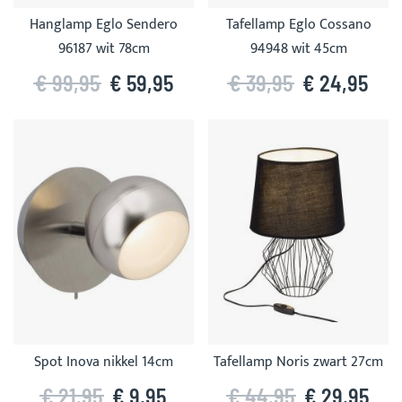
Hanglamp Eglo Sendero
Tafellamp Eglo Cossano
96187 wit 78cm
94948 wit 45cm
€ 99,95
€ 59,95
€ 39,95
€ 24,95
Spot Inova nikkel 14cm
Tafellamp Noris zwart 27cm
€ 21,95
€ 9,95
€ 44,95
€ 29,95