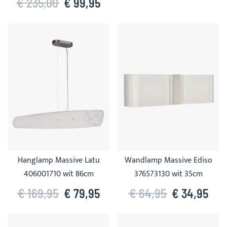
€ 235,00
€ 99,95
Hanglamp Massive Latu
Wandlamp Massive Ediso
406001710 wit 86cm
376573130 wit 35cm
€ 169,95
€ 79,95
€ 64,95
€ 34,95