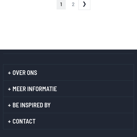
PAGINA
U
PAGINA
1
2
LEES
MOMENTEEL
PAGINA
OVER ONS
MEER INFORMATIE
BE INSPIRED BY
CONTACT