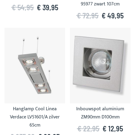
95977 zwart 107cm
€ 54,95
€ 39,95
€ 72,95
€ 49,95
Hanglamp Cool Linea
Inbouwspot aluminium
Verdace LV51601/A zilver
ZM90mm D100mm
65cm
€ 22,95
€ 12,95