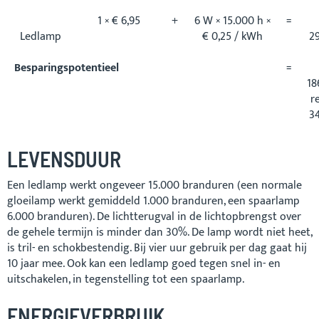
1 × € 6,95
+
6 W × 15.000 h ×
=
Ledlamp
€ 0,25 / kWh
2
Besparingspotentieel
=
18
r
3
LEVENSDUUR
Een ledlamp werkt ongeveer 15.000 branduren (een normale
gloeilamp werkt gemiddeld 1.000 branduren, een spaarlamp
6.000 branduren). De lichtterugval in de lichtopbrengst over
de gehele termijn is minder dan 30%. De lamp wordt niet heet,
is tril- en schokbestendig. Bij vier uur gebruik per dag gaat hij
10 jaar mee. Ook kan een ledlamp goed tegen snel in- en
uitschakelen, in tegenstelling tot een spaarlamp.
ENERGIEVERBRUIK