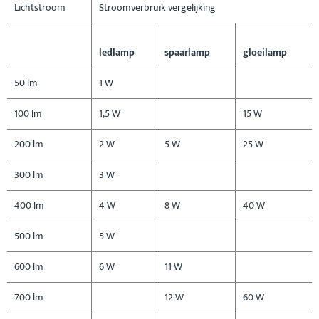
Lichtstroom
Stroomverbruik vergelijking
ledlamp
spaarlamp
gloeilamp
50 lm
1 W
100 lm
1,5 W
15 W
200 lm
2 W
5 W
25 W
300 lm
3 W
400 lm
4 W
8 W
40 W
500 lm
5 W
600 lm
6 W
11 W
700 lm
12 W
60 W