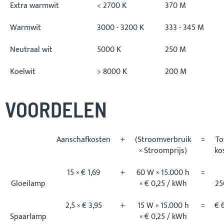
Extra warmwit
< 2700 K
370 M
Warmwit
3000 - 3200 K
333 - 345 M
Neutraal wit
5000 K
250 M
Koelwit
> 8000 K
200 M
VOORDELEN
Aanschafkosten
+
(Stroomverbruik
=
To
× Stroomprijs)
ko
15 × € 1,69
+
60 W × 15.000 h
=
Gloeilamp
× € 0,25 / kWh
25
2,5 × € 3,95
+
15 W × 15.000 h
=
€ 
Spaarlamp
× € 0,25 / kWh