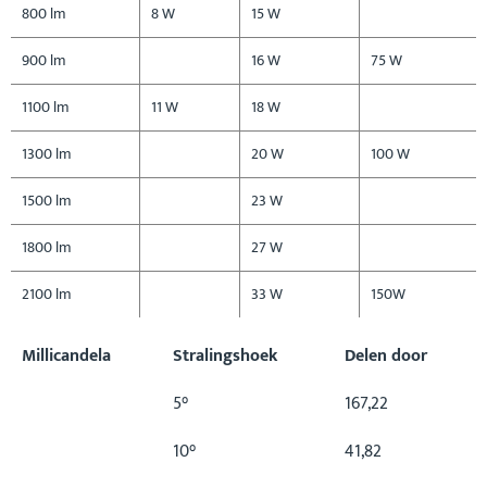
800 lm
8 W
15 W
900 lm
16 W
75 W
1100 lm
11 W
18 W
1300 lm
20 W
100 W
1500 lm
23 W
1800 lm
27 W
2100 lm
33 W
150W
Millicandela
Stralingshoek
Delen door
5°
167,22
10°
41,82