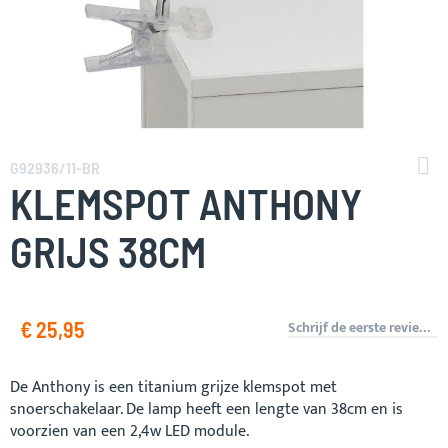
Ga
naar
G92936/11-BR
het
KLEMSPOT ANTHONY
begin
van
GRIJS 38CM
de
afbeeldingen-
gallerij
€ 25,95
Schrijf de eerste review over dit product
De Anthony is een titanium grijze klemspot met
snoerschakelaar. De lamp heeft een lengte van 38cm en is
voorzien van een 2,4w LED module.