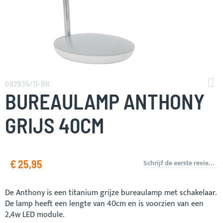
Ga
naar
G92935/11-BR
het
BUREAULAMP ANTHONY
begin
van
GRIJS 40CM
de
afbeeldingen-
gallerij
€ 25,95
Schrijf de eerste review over dit product
De Anthony is een titanium grijze bureaulamp met schakelaar.
De lamp heeft een lengte van 40cm en is voorzien van een
2,4w LED module.