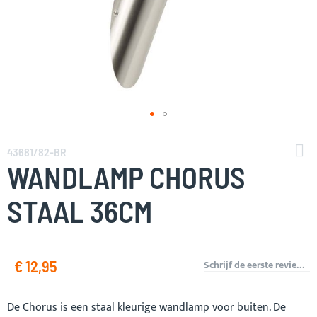
Ga
naar
43681/82-BR
het
WANDLAMP CHORUS
begin
van
STAAL 36CM
de
afbeeldingen-
gallerij
€ 12,95
Schrijf de eerste review over dit product
De Chorus is een staal kleurige wandlamp voor buiten. De