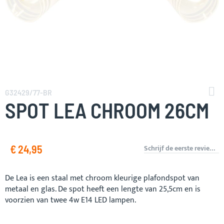
Ga
naar
G32429/77-BR
het
SPOT LEA CHROOM 26CM
begin
van
de
afbeeldingen-
€ 24,95
Schrijf de eerste review over dit product
gallerij
De Lea is een staal met chroom kleurige plafondspot van
metaal en glas. De spot heeft een lengte van 25,5cm en is
voorzien van twee 4w E14 LED lampen.