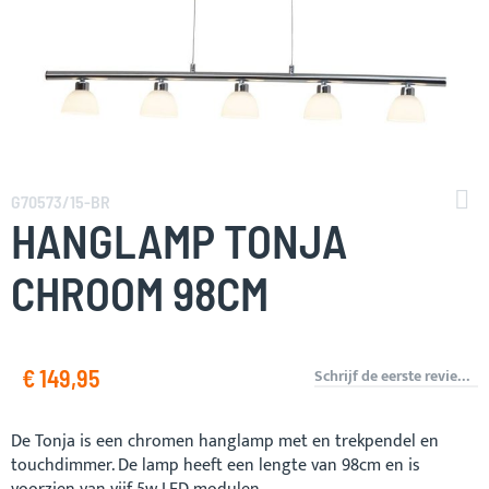
Ga
naar
G70573/15-BR
het
HANGLAMP TONJA
begin
van
CHROOM 98CM
de
afbeeldingen-
gallerij
€ 149,95
Schrijf de eerste review over dit product
De Tonja is een chromen hanglamp met en trekpendel en
touchdimmer. De lamp heeft een lengte van 98cm en is