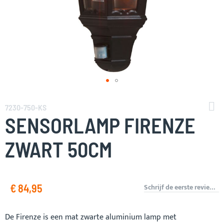
Ga
naar
7230-750-KS
het
SENSORLAMP FIRENZE
begin
van
ZWART 50CM
de
afbeeldingen-
gallerij
€ 84,95
Schrijf de eerste review over dit product
De Firenze is een mat zwarte aluminium lamp met