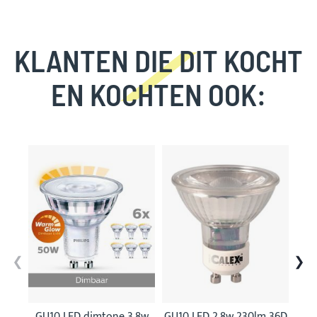
KLANTEN DIE DIT KOCHT
EN KOCHTEN OOK:
Skip
carousel
GU10 LED dimtone 3,8w
GU10 LED 2,8w 230lm 36D
GU1