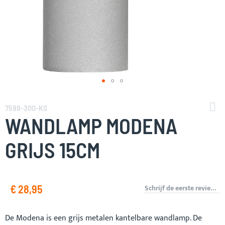
Ga
naar
7598-300-KS
het
WANDLAMP MODENA
begin
van
GRIJS 15CM
de
afbeeldingen-
gallerij
€ 28,95
Schrijf de eerste review over dit product
De Modena is een grijs metalen kantelbare wandlamp. De