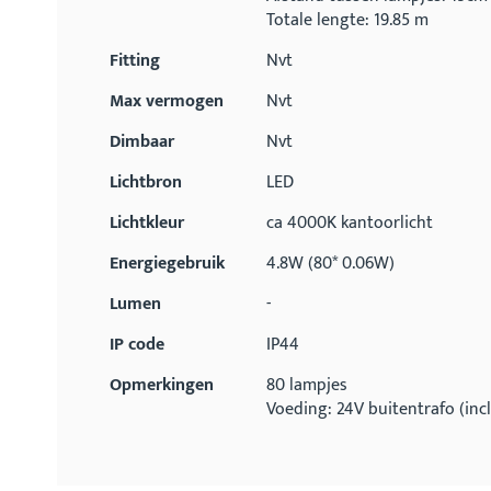
Totale lengte: 19.85 m
Fitting
Nvt
Max vermogen
Nvt
Dimbaar
Nvt
Lichtbron
LED
Lichtkleur
ca 4000K kantoorlicht
Energiegebruik
4.8W (80* 0.06W)
Lumen
-
IP code
IP44
Opmerkingen
80 lampjes
Voeding: 24V buitentrafo (incl