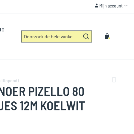
Mijn account
Mijn account
VEILIGHEID
Https verbinding en geen dataverzameling.
N
Zoek
Winkelwag
Zoek
uitlopend)
NOER PIZELLO 80
JES 12M KOELWIT