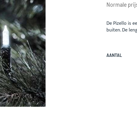
prijs
Normale prij
De Pizello is 
buiten. De len
AANTAL