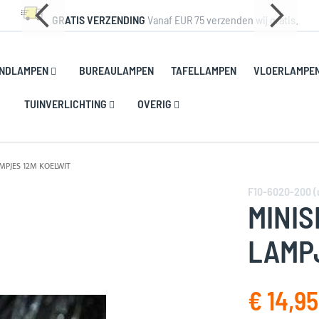
GRATIS VERZENDING
Vanaf EUR 75 verzenden wij gratis.
NDLAMPEN
BUREAULAMPEN
TAFELLAMPEN
VLOERLAMPE
TUINVERLICHTING
OVERIG
AMPJES 12M KOELWIT
F10-6020-200 (
MINIS
LAMP
€ 14,95
Speciale