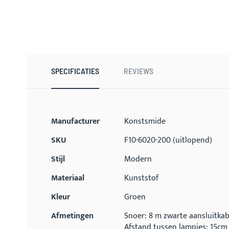
Ga
naar
het
begin
SPECIFICATIES
REVIEWS
van
de
afbeeldingen-
gallerij
Meer
Manufacturer
Konstsmide
informatie
SKU
F10-6020-200 (uitlopend)
Stijl
Modern
Materiaal
Kunststof
Kleur
Groen
Afmetingen
Snoer: 8 m zwarte aansluitkab
Afstand tussen lampjes: 15cm