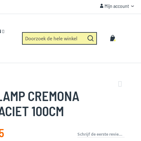
Mijn account
Mijn account
VEILIGHEID
Https verbinding en geen dataverzameling.
N
Zoek
Winkelwag
Zoek
LAMP CREMONA
ACIET 100CM
5
Schrijf de eerste review over dit product