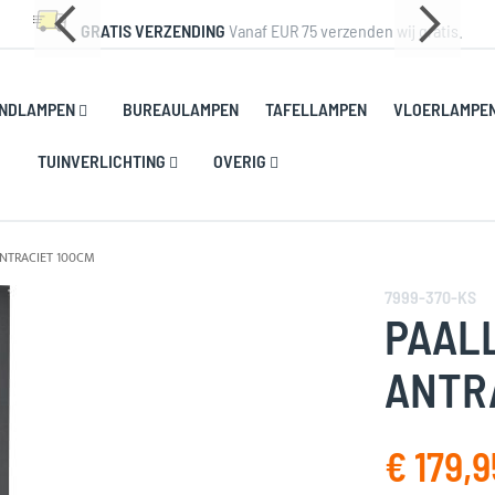
GRATIS VERZENDING
Vanaf EUR 75 verzenden wij gratis.
NDLAMPEN
BUREAULAMPEN
TAFELLAMPEN
VLOERLAMPE
TUINVERLICHTING
OVERIG
NTRACIET 100CM
7999-370-KS
PAAL
ANTR
€ 179,9