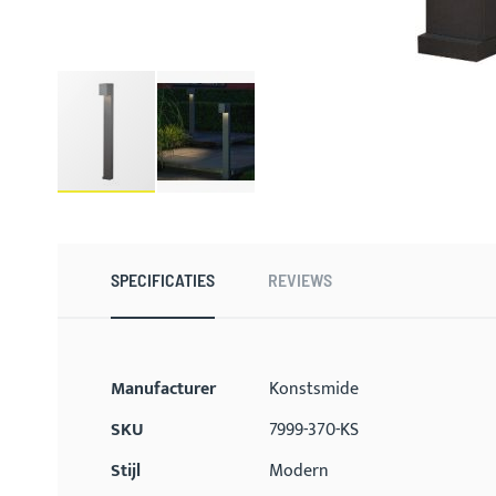
Ga
naar
het
begin
SPECIFICATIES
REVIEWS
van
de
afbeeldingen-
gallerij
Meer
Manufacturer
Konstsmide
informatie
SKU
7999-370-KS
Stijl
Modern