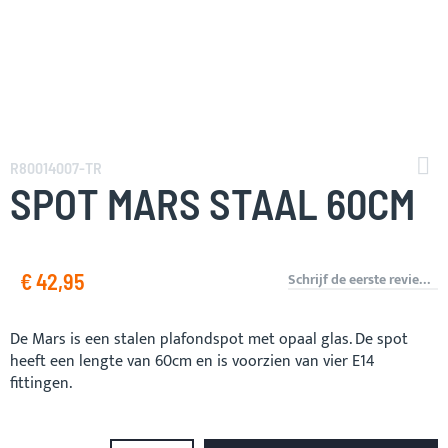
Ga
naar
R80014007-TR
het
SPOT MARS STAAL 60CM
begin
van
de
afbeeldingen-
€ 42,95
Schrijf de eerste review over dit product
gallerij
De Mars is een stalen plafondspot met opaal glas. De spot
heeft een lengte van 60cm en is voorzien van vier E14
fittingen.