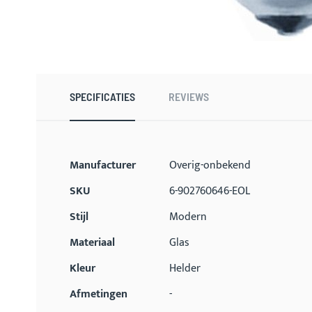
Ga
naar
het
begin
SPECIFICATIES
REVIEWS
van
de
afbeeldingen-
gallerij
Meer
Manufacturer
Overig-onbekend
informatie
SKU
6-902760646-EOL
Stijl
Modern
Materiaal
Glas
Kleur
Helder
Afmetingen
-