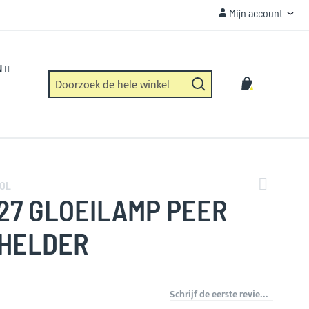
Mijn account
Mijn account
VEILIGHEID
Https verbinding en geen dataverzameling.
N
Zoek
Winkelwag
Zoek
EOL
27 GLOEILAMP PEER
 HELDER
Schrijf de eerste review over dit product