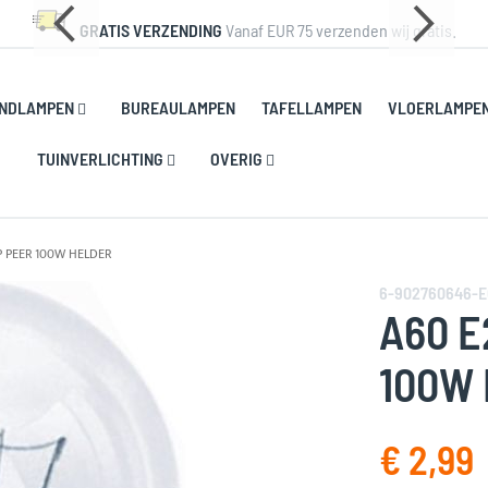
GRATIS VERZENDING
Vanaf EUR 75 verzenden wij gratis.
NDLAMPEN
BUREAULAMPEN
TAFELLAMPEN
VLOERLAMPE
TUINVERLICHTING
OVERIG
P PEER 100W HELDER
6-902760646-
A60 E
100W
€ 2,99