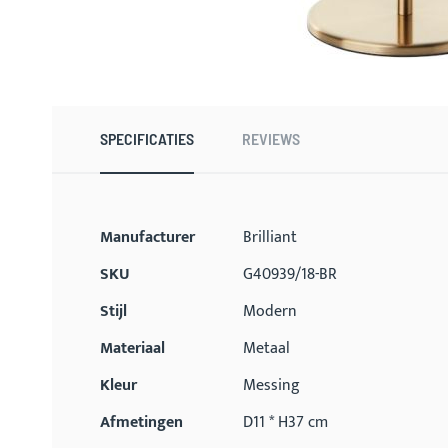
Ga
naar
het
begin
SPECIFICATIES
REVIEWS
van
de
afbeeldingen-
gallerij
Meer
Manufacturer
Brilliant
informatie
SKU
G40939/18-BR
Stijl
Modern
Materiaal
Metaal
Kleur
Messing
Afmetingen
D11 * H37 cm