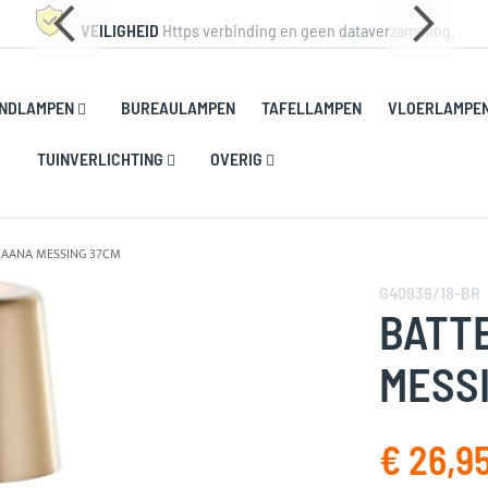
VEILIGHEID
Https verbinding en geen dataverzameling.
NDLAMPEN
BUREAULAMPEN
TAFELLAMPEN
VLOERLAMPE
TUINVERLICHTING
OVERIG
 XAANA MESSING 37CM
G40939/18-BR
BATT
MESS
€ 26,9