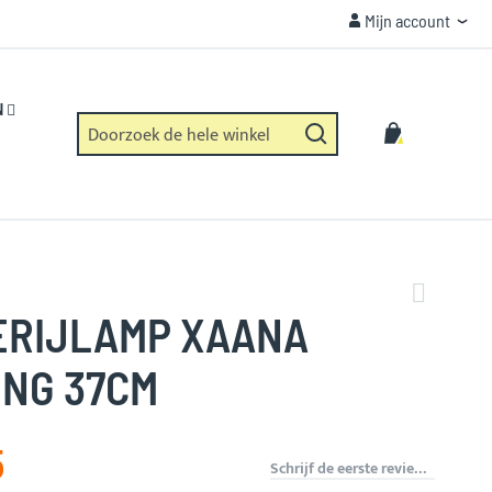
Mijn account
Mijn account
KLANTENSERVICE
Wij helpen u graag!
N
Zoek
Winkelwag
Zoek
ERIJLAMP XAANA
ING 37CM
5
Schrijf de eerste review over dit product