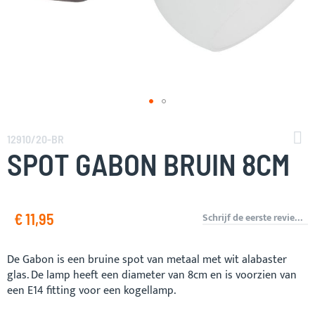
Ga
naar
12910/20-BR
het
SPOT GABON BRUIN 8CM
begin
van
de
afbeeldingen-
€ 11,95
Schrijf de eerste review over dit product
gallerij
De Gabon is een bruine spot van metaal met wit alabaster
glas. De lamp heeft een diameter van 8cm en is voorzien van
een E14 fitting voor een kogellamp.