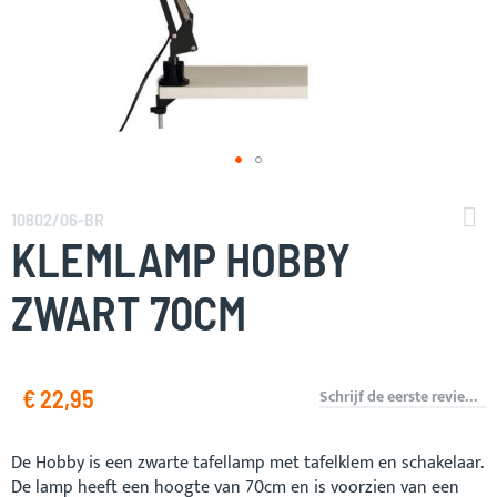
Ga
naar
10802/06-BR
het
KLEMLAMP HOBBY
begin
van
ZWART 70CM
de
afbeeldingen-
gallerij
€ 22,95
Schrijf de eerste review over dit product
De Hobby is een zwarte tafellamp met tafelklem en schakelaar.
De lamp heeft een hoogte van 70cm en is voorzien van een