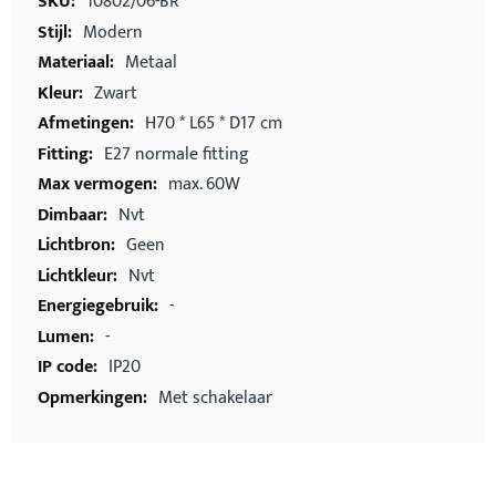
10802/06-BR
Modern
Metaal
Zwart
H70 * L65 * D17 cm
E27 normale fitting
max. 60W
Nvt
Geen
Nvt
-
-
IP20
Met schakelaar