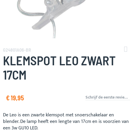
Ga
naar
G24801A06-BR
het
KLEMSPOT LEO ZWART
begin
van
17CM
de
afbeeldingen-
gallerij
€ 19,95
Schrijf de eerste review over dit product
De Leo is een zwarte klemspot met snoerschakelaar en
blender. De lamp heeft een lengte van 17cm en is voorzien van
een 3w GU10 LED.