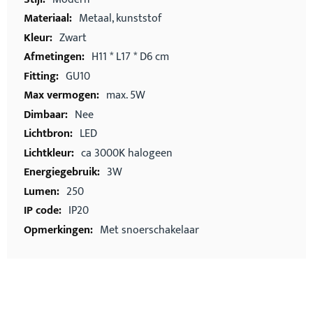
Metaal, kunststof
Zwart
H11 * L17 * D6 cm
GU10
max. 5W
Nee
LED
ca 3000K halogeen
3W
250
IP20
Met snoerschakelaar