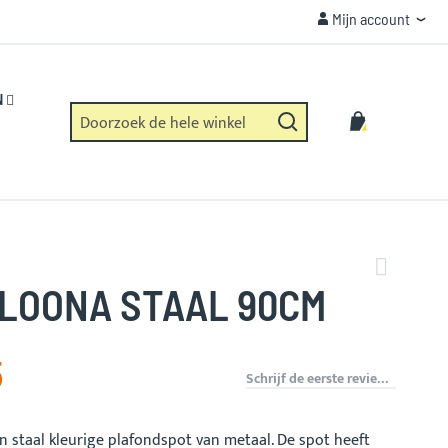
Mijn account
Mijn account
KLANTENSERVICE
Wij helpen u graag!
N
Zoek
Winkelwag
Zoek
 LOONA STAAL 90CM
5
Schrijf de eerste review over dit product
n staal kleurige plafondspot van metaal. De spot heeft