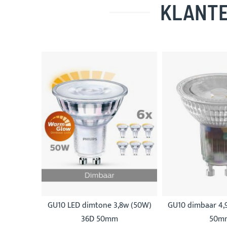
KLANTE
Skip
carousel
GU10 LED dimtone 3,8w (50W)
GU10 dimbaar 4,
36D 50mm
50m