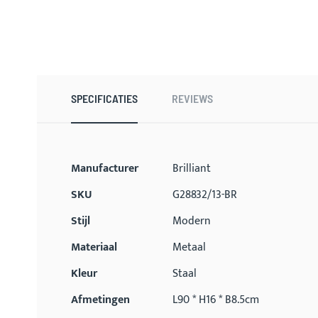
Ga
naar
het
begin
SPECIFICATIES
REVIEWS
van
de
afbeeldingen-
gallerij
Meer
Manufacturer
Brilliant
informatie
SKU
G28832/13-BR
Stijl
Modern
Materiaal
Metaal
Kleur
Staal
Afmetingen
L90 * H16 * B8.5cm