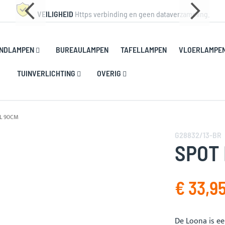
VEILIGHEID
Https verbinding en geen dataverzameling.
NDLAMPEN
BUREAULAMPEN
TAFELLAMPEN
VLOERLAMPE
TUINVERLICHTING
OVERIG
L 90CM
G28832/13-BR
SPOT
€ 33,9
De Loona is ee