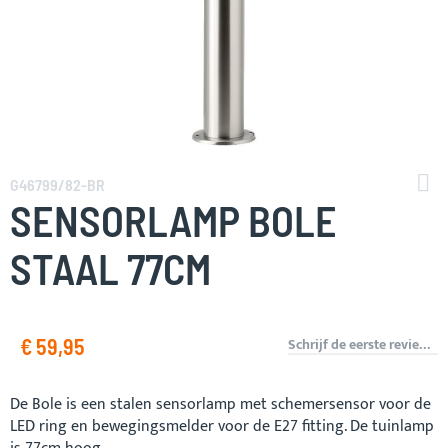
Ga
naar
G46799/82-BR
het
SENSORLAMP BOLE
begin
van
STAAL 77CM
de
afbeeldingen-
gallerij
€ 59,95
Schrijf de eerste review over dit product
De Bole is een stalen sensorlamp met schemersensor voor de
LED ring en bewegingsmelder voor de E27 fitting. De tuinlamp