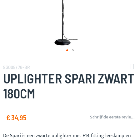
Ga
naar
93008/76-BR
het
UPLIGHTER SPARI ZWART
begin
van
180CM
de
afbeeldingen-
gallerij
€ 34,95
Schrijf de eerste review over dit product
De Spari is een zwarte uplighter met E14 fitting leeslamp en