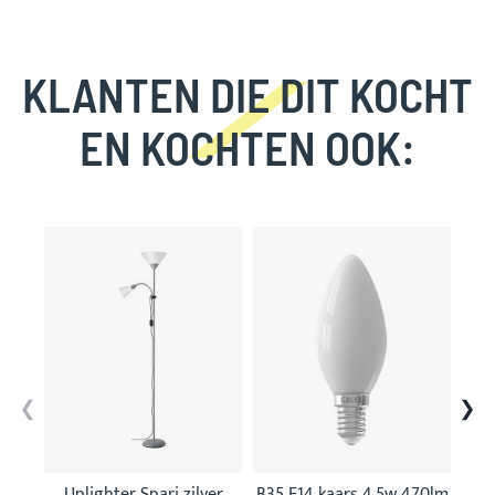
KLANTEN DIE DIT KOCHT
EN KOCHTEN OOK:
Skip
carousel
Uplighter Spari zilver
B35 E14 kaars 4,5w 470lm
P45