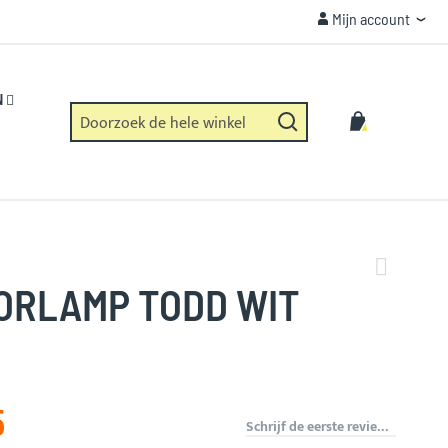
Mijn account
Mijn account
VEILIGHEID
Https verbinding en geen dataverzameling.
N
Zoek
Winkelwag
Zoek
ORLAMP TODD WIT
5
Schrijf de eerste review over dit product