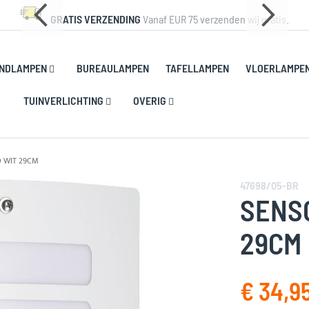
GRATIS VERZENDING
Vanaf EUR 75 verzenden wij gratis.
NDLAMPEN
BUREAULAMPEN
TAFELLAMPEN
VLOERLAMPE
TUINVERLICHTING
OVERIG
 WIT 29CM
47698/05-BR
SENS
29CM
€ 34,9