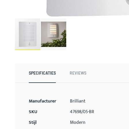
Ga
naar
het
begin
SPECIFICATIES
REVIEWS
van
de
afbeeldingen-
gallerij
Meer
Manufacturer
Brilliant
informatie
SKU
47698/05-BR
Stijl
Modern