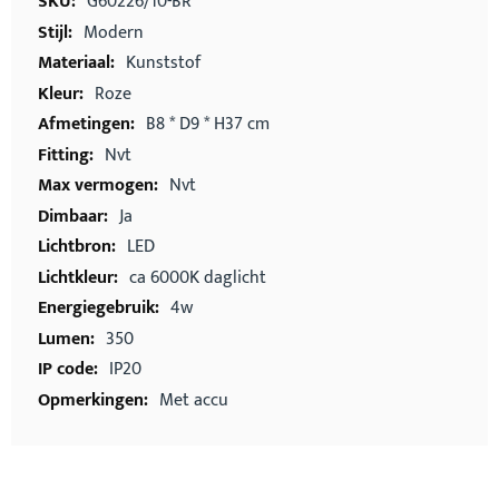
G60226/10-BR
Modern
Kunststof
Roze
B8 * D9 * H37 cm
Nvt
Nvt
Ja
LED
ca 6000K daglicht
4w
350
IP20
Met accu