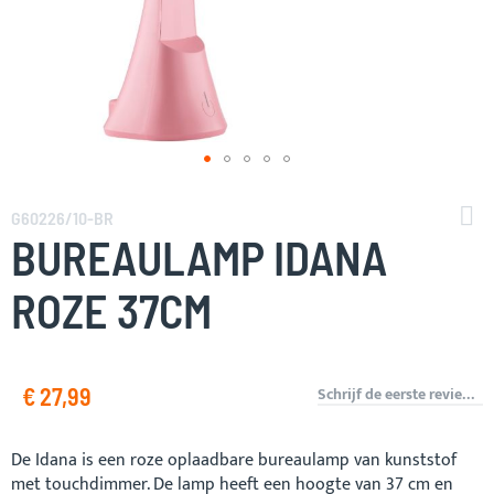
Ga
naar
G60226/10-BR
het
BUREAULAMP IDANA
begin
van
ROZE 37CM
de
afbeeldingen-
gallerij
€ 27,99
Schrijf de eerste review over dit product
De Idana is een roze oplaadbare bureaulamp van kunststof
met touchdimmer. De lamp heeft een hoogte van 37 cm en