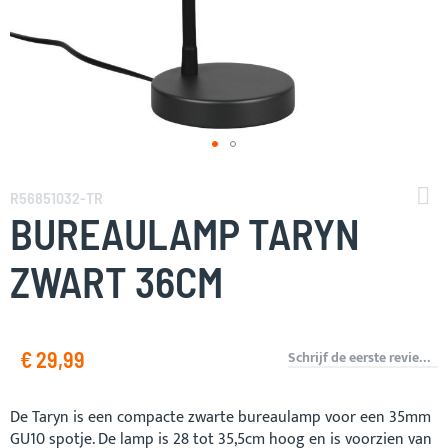
Ga
naar
R56851032-TR
het
BUREAULAMP TARYN
begin
van
ZWART 36CM
de
afbeeldingen-
gallerij
€ 29,99
Schrijf de eerste review over dit product
De Taryn is een compacte zwarte bureaulamp voor een 35mm
GU10 spotje. De lamp is 28 tot 35,5cm hoog en is voorzien van