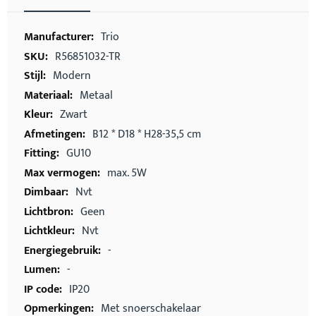
Meer
Trio
informatie
R56851032-TR
Modern
Metaal
Zwart
B12 * D18 * H28-35,5 cm
GU10
max. 5W
Nvt
Geen
Nvt
-
-
IP20
Met snoerschakelaar