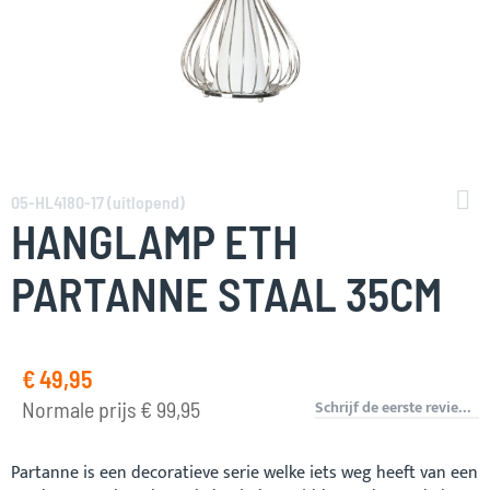
Ga
naar
05-HL4180-17 (uitlopend)
het
HANGLAMP ETH
begin
van
PARTANNE STAAL 35CM
de
afbeeldingen-
gallerij
€ 49,95
Speciale
prijs
Schrijf de eerste review over dit product
Normale prijs
€ 99,95
Partanne is een decoratieve serie welke iets weg heeft van een