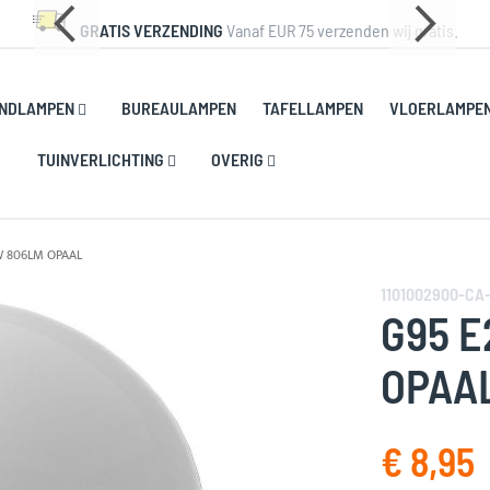
GRATIS VERZENDING
Vanaf EUR 75 verzenden wij gratis.
NDLAMPEN
BUREAULAMPEN
TAFELLAMPEN
VLOERLAMPE
TUINVERLICHTING
OVERIG
W 806LM OPAAL
1101002900-CA
G95 E
OPAA
€ 8,95