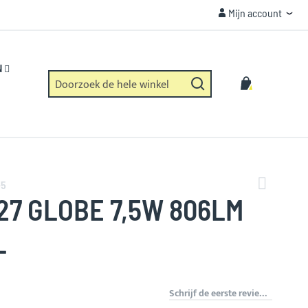
Mijn account
Mijn account
VEILIGHEID
Https verbinding en geen dataverzameling.
N
Zoek
Winkelwag
Zoek
-5
27 GLOBE 7,5W 806LM
L
Schrijf de eerste review over dit product