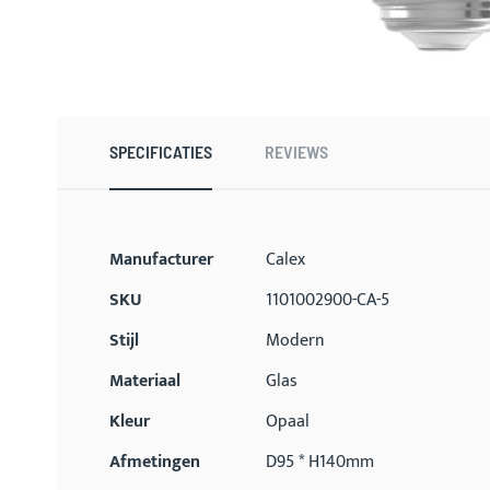
Ga
naar
het
begin
SPECIFICATIES
REVIEWS
van
de
afbeeldingen-
gallerij
Meer
Manufacturer
Calex
informatie
SKU
1101002900-CA-5
Stijl
Modern
Materiaal
Glas
Kleur
Opaal
Afmetingen
D95 * H140mm