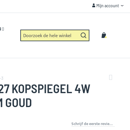
Mijn account
Mijn account
VEILIGHEID
Https verbinding en geen dataverzameling.
N
Zoek
Winkelwag
Zoek
-3
27 KOPSPIEGEL 4W
M GOUD
Schrijf de eerste review over dit product