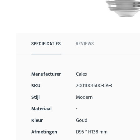
Ga
naar
het
begin
SPECIFICATIES
REVIEWS
van
de
afbeeldingen-
gallerij
Meer
Manufacturer
Calex
informatie
SKU
2001001500-CA-3
Stijl
Modern
Materiaal
-
Kleur
Goud
Afmetingen
D95 * H138 mm