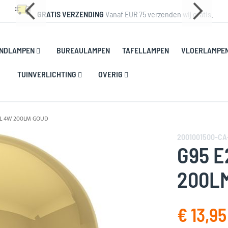
GRATIS VERZENDING
Vanaf EUR 75 verzenden wij gratis.
NDLAMPEN
BUREAULAMPEN
TAFELLAMPEN
VLOERLAMPE
TUINVERLICHTING
OVERIG
EL 4W 200LM GOUD
2001001500-CA
G95 E
200L
€ 13,95