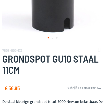
Ga
naar
7608-000-KS
het
GRONDSPOT GU10 STAAL
begin
van
11CM
de
afbeeldingen-
gallerij
€ 56,95
Schrijf de eerste review over dit product
De staal kleurige grondspot is tot 5000 Newton belastbaar. De