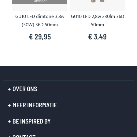
GU10 LED dimtone 3,8w
GU10 LED 2,8w 230lm 36D
GU1
(50W) 36D 50mm
50mm
€ 29,95
€ 3,49
OVER ONS
MEER INFORMATIE
BE INSPIRED BY