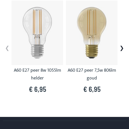
Skip
carousel
A60 E27 peer 8w 1055lm
A60 E27 peer 7,5w 806lm
A60
helder
goud
€ 6,95
€ 6,95