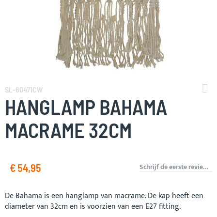
Ga
naar
SL-60471CW
het
HANGLAMP BAHAMA
begin
van
MACRAME 32CM
de
afbeeldingen-
gallerij
€ 54,95
Schrijf de eerste review over dit product
De Bahama is een hanglamp van macrame. De kap heeft een
diameter van 32cm en is voorzien van een E27 fitting.