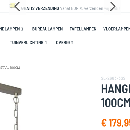
GRATIS VERZENDING
Vanaf EUR 75 verzenden wij gratis.
NDLAMPEN
BUREAULAMPEN
TAFELLAMPEN
VLOERLAMPE
TUINVERLICHTING
OVERIG
 STAAL 100CM
SL-2683-3SS
HANG
100C
€ 179,9