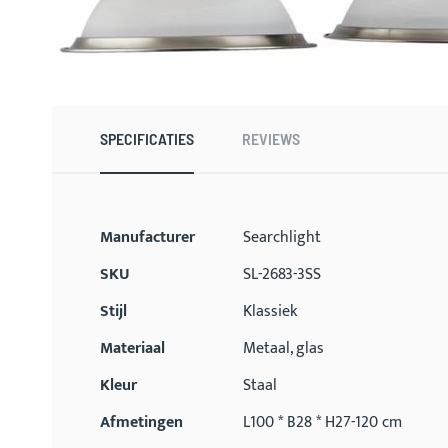
Ga
naar
het
begin
SPECIFICATIES
REVIEWS
van
de
afbeeldingen-
gallerij
Meer
Manufacturer
Searchlight
informatie
SKU
SL-2683-3SS
Stijl
Klassiek
Materiaal
Metaal, glas
Kleur
Staal
Afmetingen
L100 * B28 * H27-120 cm