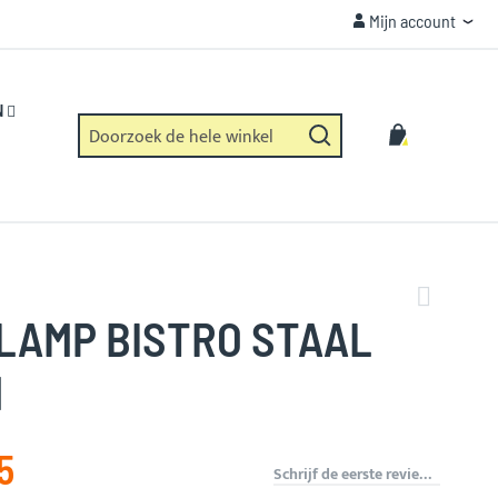
Mijn account
Mijn account
VEILIGHEID
Https verbinding en geen dataverzameling.
N
Zoek
Winkelwag
Zoek
LAMP BISTRO STAAL
M
5
Schrijf de eerste review over dit product