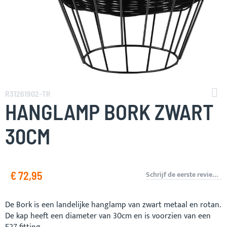
Ga
naar
R31261902-TR
het
HANGLAMP BORK ZWART
begin
van
30CM
de
afbeeldingen-
gallerij
€ 72,95
Schrijf de eerste review over dit product
De Bork is een landelijke hanglamp van zwart metaal en rotan.
De kap heeft een diameter van 30cm en is voorzien van een