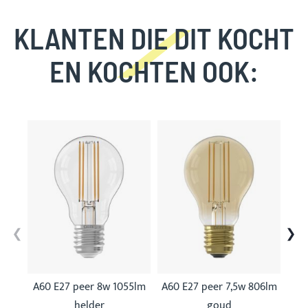
KLANTEN DIE DIT KOCHT
EN KOCHTEN OOK:
Skip
carousel
A60 E27 peer 8w 1055lm
A60 E27 peer 7,5w 806lm
A60
helder
goud