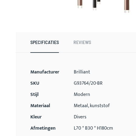
Ga
naar
het
begin
SPECIFICATIES
REVIEWS
van
de
afbeeldingen-
gallerij
Meer
Manufacturer
Brilliant
informatie
SKU
G93764/20-BR
Stijl
Modern
Materiaal
Metaal, kunststof
Kleur
Divers
Afmetingen
L70 * B30 * H180cm