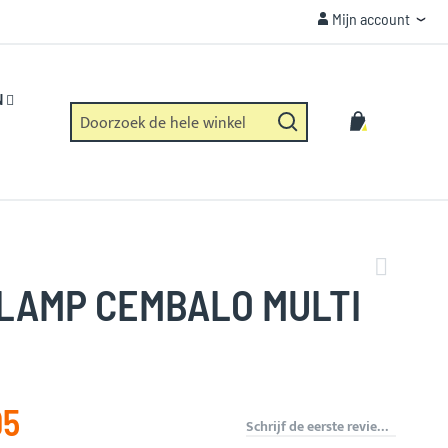
Mijn account
Mijn account
VEILIGHEID
Https verbinding en geen dataverzameling.
N
Zoek
Winkelwag
Zoek
LAMP CEMBALO MULTI
95
Schrijf de eerste review over dit product