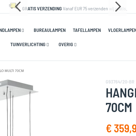
GRATIS VERZENDING
Vanaf EUR 75 verzenden wij gratis.
NDLAMPEN
BUREAULAMPEN
TAFELLAMPEN
VLOERLAMPE
TUINVERLICHTING
OVERIG
LO MULTI 70CM
G93764/20-BR
HANG
70CM
€ 359,