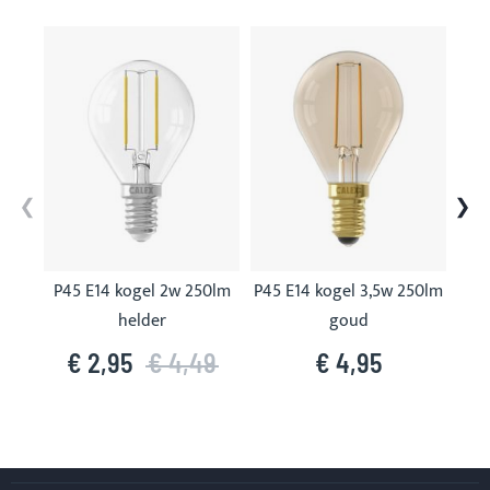
Skip
carousel
P45 E14 kogel 2w 250lm
P45 E14 kogel 3,5w 250lm
G95
helder
goud
€ 2,95
€ 4,49
€ 4,95