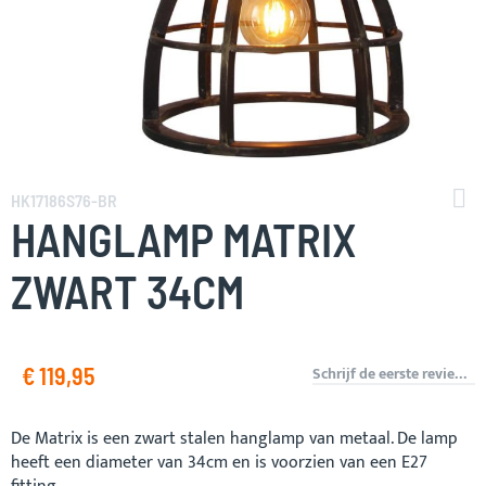
Ga
naar
HK17186S76-BR
het
HANGLAMP MATRIX
begin
van
ZWART 34CM
de
afbeeldingen-
gallerij
€ 119,95
Schrijf de eerste review over dit product
De Matrix is een zwart stalen hanglamp van metaal. De lamp
heeft een diameter van 34cm en is voorzien van een E27