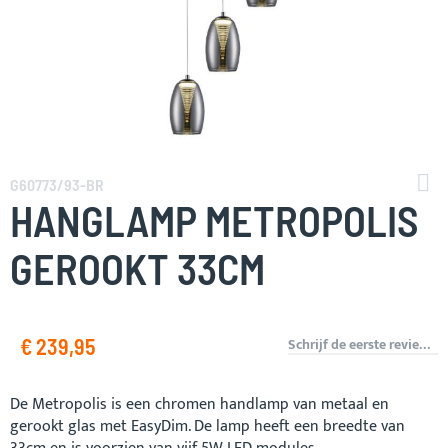
Ga
naar
G60773/93-BR
het
HANGLAMP METROPOLIS
begin
van
GEROOKT 33CM
de
afbeeldingen-
gallerij
€ 239,95
Schrijf de eerste review over dit product
De Metropolis is een chromen handlamp van metaal en
gerookt glas met EasyDim. De lamp heeft een breedte van