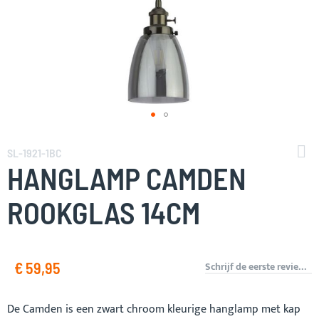
Ga
naar
SL-1921-1BC
het
HANGLAMP CAMDEN
begin
van
ROOKGLAS 14CM
de
afbeeldingen-
gallerij
€ 59,95
Schrijf de eerste review over dit product
De Camden is een zwart chroom kleurige hanglamp met kap