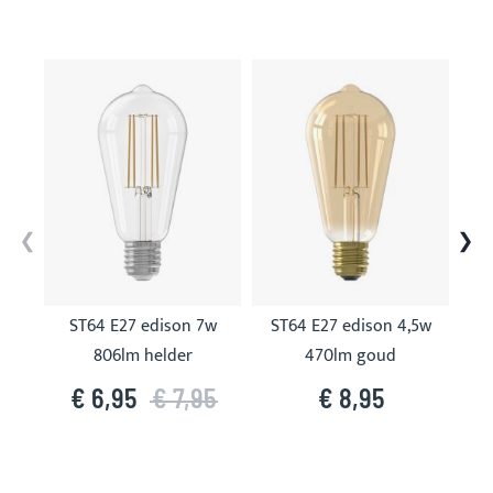
Skip
carousel
ST64 E27 edison 7w
ST64 E27 edison 4,5w
S
806lm helder
470lm goud
€ 6,95
€ 7,95
€ 8,95