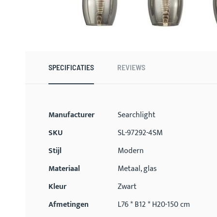
Ga
naar
het
begin
SPECIFICATIES
REVIEWS
van
de
afbeeldingen-
gallerij
Meer
Manufacturer
Searchlight
informatie
SKU
SL-97292-4SM
Stijl
Modern
Materiaal
Metaal, glas
Kleur
Zwart
Afmetingen
L76 * B12 * H20-150 cm