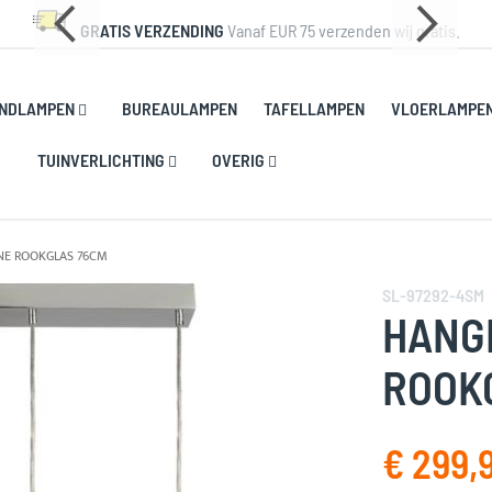
GRATIS VERZENDING
Vanaf EUR 75 verzenden wij gratis.
NDLAMPEN
BUREAULAMPEN
TAFELLAMPEN
VLOERLAMPE
TUINVERLICHTING
OVERIG
E ROOKGLAS 76CM
SL-97292-4SM
HANG
ROOK
€ 299,