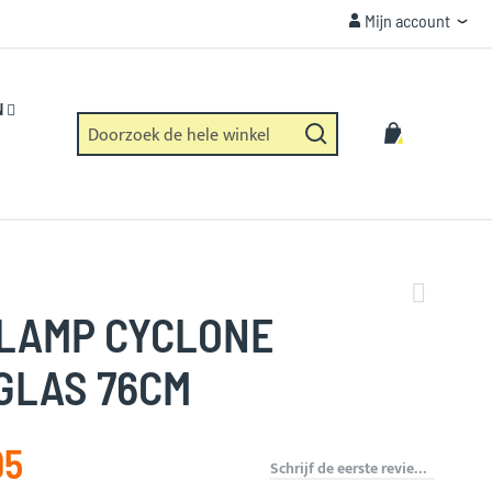
Mijn account
Mijn account
VEILIGHEID
Https verbinding en geen dataverzameling.
N
Zoek
Winkelwag
Zoek
LAMP CYCLONE
GLAS 76CM
95
Schrijf de eerste review over dit product