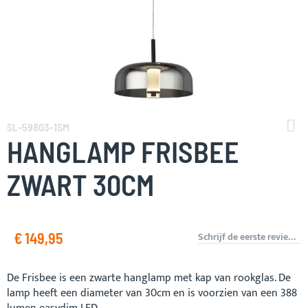
Ga
naar
SL-59803-1SM
het
HANGLAMP FRISBEE
begin
van
ZWART 30CM
de
afbeeldingen-
gallerij
€ 149,95
Schrijf de eerste review over dit product
De Frisbee is een zwarte hanglamp met kap van rookglas. De
lamp heeft een diameter van 30cm en is voorzien van een 388