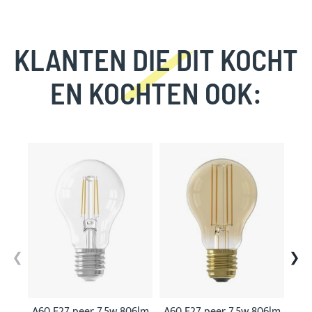
KLANTEN DIE DIT KOCHT
EN KOCHTEN OOK:
Skip
carousel
A60 E27 peer 7,5w 806lm
A60 E27 peer 7,5w 806lm
A60