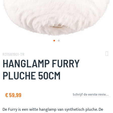
Ga
naar
R31581901-TR
het
HANGLAMP FURRY
begin
van
PLUCHE 50CM
de
afbeeldingen-
gallerij
€ 59,99
Schrijf de eerste review over dit product
De Furry is een witte hanglamp van synthetisch pluche. De