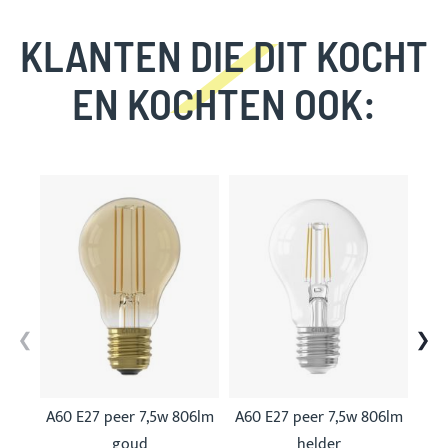
KLANTEN DIE DIT KOCHT
EN KOCHTEN OOK:
Skip
carousel
A60 E27 peer 7,5w 806lm
A60 E27 peer 7,5w 806lm
A60
goud
helder