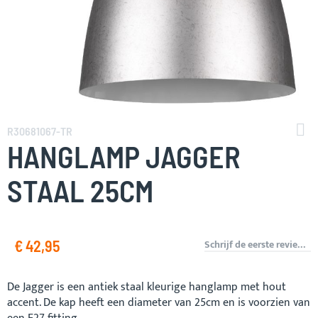
Ga
naar
R30681067-TR
het
HANGLAMP JAGGER
begin
van
STAAL 25CM
de
afbeeldingen-
gallerij
€ 42,95
Schrijf de eerste review over dit product
De Jagger is een antiek staal kleurige hanglamp met hout
accent. De kap heeft een diameter van 25cm en is voorzien van