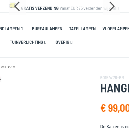
GRATIS VERZENDING
Vanaf EUR 75 verzenden wij gratis.
NDLAMPEN
BUREAULAMPEN
TAFELLAMPEN
VLOERLAMPE
TUINVERLICHTING
OVERIG
 WIT 35CM
60154/76-BR
HANG
€ 99,0
De Kaizen is e