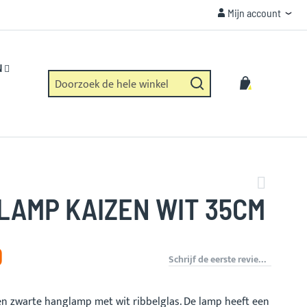
Mijn account
Mijn account
VEILIGHEID
Https verbinding en geen dataverzameling.
N
Zoek
Winkelwag
Zoek
LAMP KAIZEN WIT 35CM
0
Schrijf de eerste review over dit product
en zwarte hanglamp met wit ribbelglas. De lamp heeft een