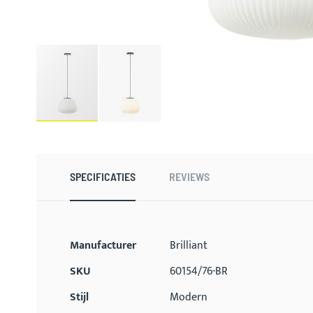
Ga
naar
het
begin
SPECIFICATIES
REVIEWS
van
de
afbeeldingen-
gallerij
Meer
Manufacturer
Brilliant
informatie
SKU
60154/76-BR
Stijl
Modern