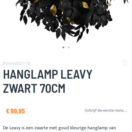
Ga
naar
R10464032-TR
het
HANGLAMP LEAVY
begin
van
ZWART 70CM
de
afbeeldingen-
gallerij
€ 99,95
Schrijf de eerste review over dit product
De Leavy is een zwarte met goud kleurige hanglamp van