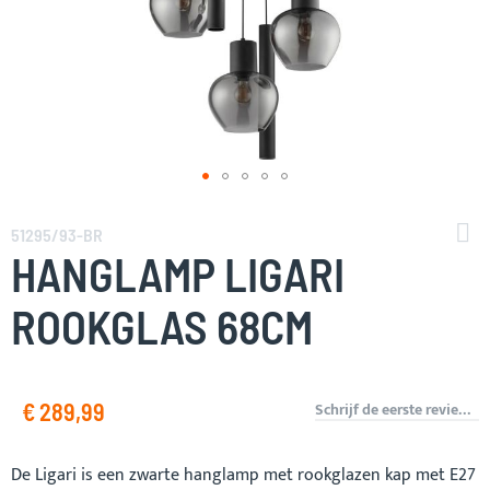
Ga
naar
51295/93-BR
het
HANGLAMP LIGARI
begin
van
ROOKGLAS 68CM
de
afbeeldingen-
gallerij
€ 289,99
Schrijf de eerste review over dit product
De Ligari is een zwarte hanglamp met rookglazen kap met E27