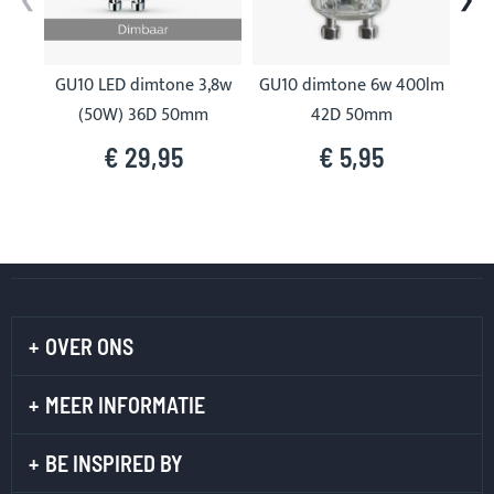
GU10 LED dimtone 3,8w
GU10 dimtone 6w 400lm
GU1
(50W) 36D 50mm
42D 50mm
€ 29,95
€ 5,95
OVER ONS
MEER INFORMATIE
BE INSPIRED BY