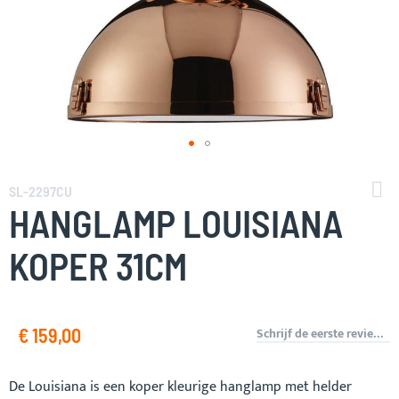
Ga
naar
SL-2297CU
het
HANGLAMP LOUISIANA
begin
van
KOPER 31CM
de
afbeeldingen-
gallerij
€ 159,00
Schrijf de eerste review over dit product
De Louisiana is een koper kleurige hanglamp met helder