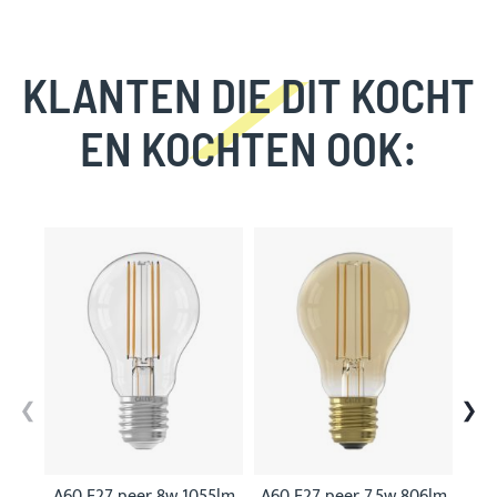
KLANTEN DIE DIT KOCHT
EN KOCHTEN OOK:
Skip
carousel
A60 E27 peer 8w 1055lm
A60 E27 peer 7,5w 806lm
A60