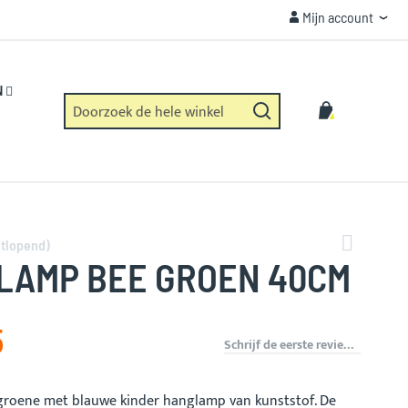
Mijn account
Mijn account
VEILIGHEID
Https verbinding en geen dataverzameling.
N
Zoek
Winkelwag
Zoek
itlopend)
LAMP BEE GROEN 40CM
5
Schrijf de eerste review over dit product
 groene met blauwe kinder hanglamp van kunststof. De