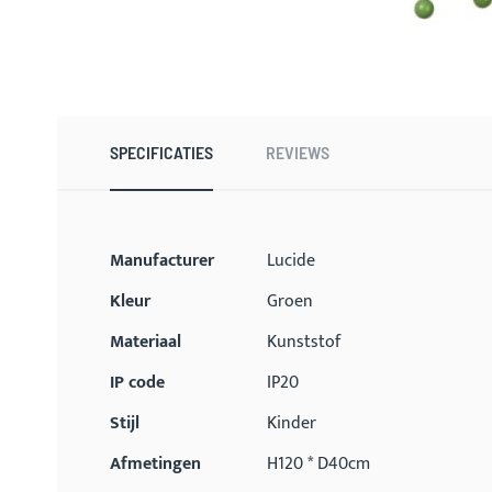
Ga
naar
het
begin
SPECIFICATIES
REVIEWS
van
de
afbeeldingen-
gallerij
Meer
Manufacturer
Lucide
informatie
Kleur
Groen
Materiaal
Kunststof
IP code
IP20
Stijl
Kinder
Afmetingen
H120 * D40cm