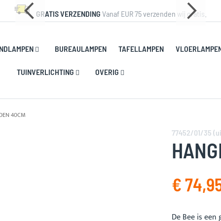
GRATIS VERZENDING
Vanaf EUR 75 verzenden wij gratis.
NDLAMPEN
BUREAULAMPEN
TAFELLAMPEN
VLOERLAMPE
TUINVERLICHTING
OVERIG
OEN 40CM
77452/01/35 (u
HANG
€ 74,9
De Bee is een