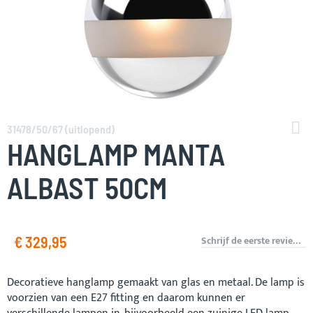
Ga
naar
31478/50/67 (uitlopend)
het
HANGLAMP MANTA
begin
van
ALBAST 50CM
de
afbeeldingen-
gallerij
€ 329,95
Schrijf de eerste review over dit product
Decoratieve hanglamp gemaakt van glas en metaal. De lamp is
voorzien van een E27 fitting en daarom kunnen er