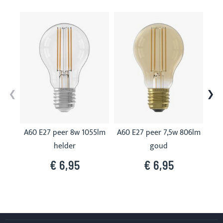
Skip
carousel
A60 E27 peer 8w 1055lm
A60 E27 peer 7,5w 806lm
A60
helder
goud
€ 6,95
€ 6,95