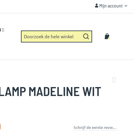
Mijn account
Mijn account
VEILIGHEID
Https verbinding en geen dataverzameling.
N
Zoek
Winkelwag
Zoek
LAMP MADELINE WIT
9
Schrijf de eerste review over dit product