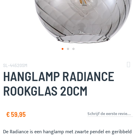
Ga
naar
SL-44520SM
het
HANGLAMP RADIANCE
begin
van
ROOKGLAS 20CM
de
afbeeldingen-
gallerij
€ 59,95
Schrijf de eerste review over dit product
De Radiance is een hanglamp met zwarte pendel en geribbeld