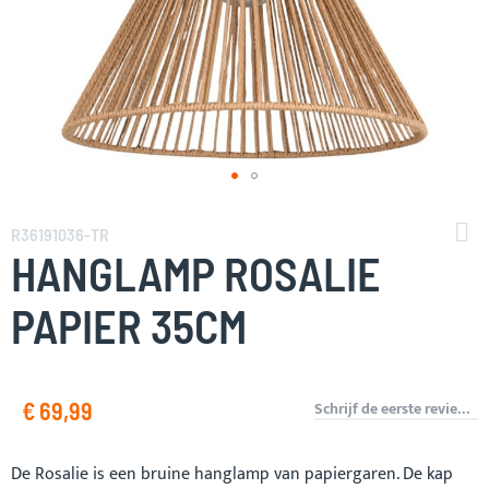
Ga
naar
R36191036-TR
het
HANGLAMP ROSALIE
begin
van
PAPIER 35CM
de
afbeeldingen-
gallerij
€ 69,99
Schrijf de eerste review over dit product
De Rosalie is een bruine hanglamp van papiergaren. De kap