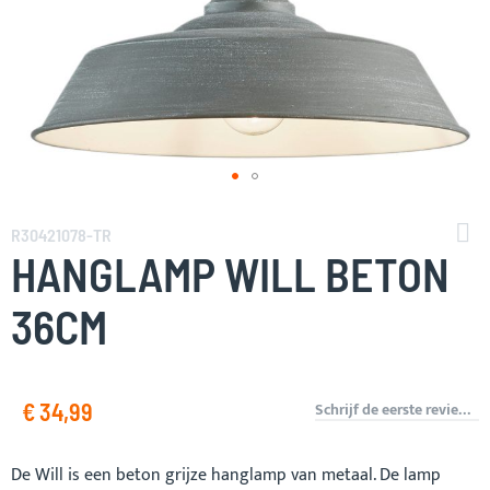
Ga
naar
R30421078-TR
het
HANGLAMP WILL BETON
begin
van
36CM
de
afbeeldingen-
gallerij
€ 34,99
Schrijf de eerste review over dit product
De Will is een beton grijze hanglamp van metaal. De lamp