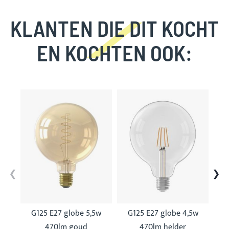
KLANTEN DIE DIT KOCHT
EN KOCHTEN OOK:
Skip
carousel
G125 E27 globe 5,5w
G125 E27 globe 4,5w
G
470lm goud
470lm helder