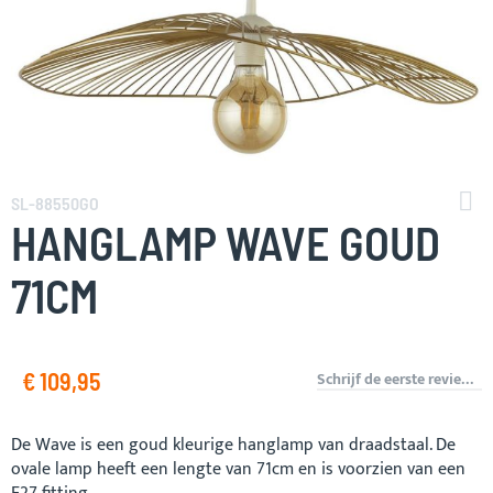
Ga
naar
SL-88550GO
het
HANGLAMP WAVE GOUD
begin
van
71CM
de
afbeeldingen-
gallerij
€ 109,95
Schrijf de eerste review over dit product
De Wave is een goud kleurige hanglamp van draadstaal. De
ovale lamp heeft een lengte van 71cm en is voorzien van een