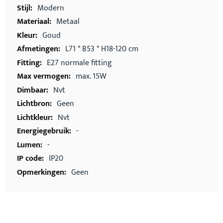
Modern
Metaal
Goud
L71 * B53 * H18-120 cm
E27 normale fitting
max. 15W
Nvt
Geen
Nvt
-
-
IP20
Geen